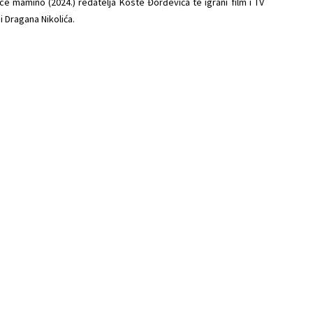
e mamino (2024.) redatelja Koste Đorđevića te igrani film i TV
i Dragana Nikolića.