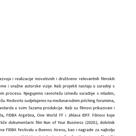
oja i realizacije inovativnih i društveno relevantnih filmskih
e i snažne autorske vizije. Naši projekti nastaju u suradnji s
vnom procesu. Njegujemo ravnotežu između suradnje s mladim,
mrežu. Redovito sudjelujemo na međunarodnim pitching forumima,
ndarda u svim fazama produkcije. Naši su filmovi prikazivani i
ala, FIDBA Argetina, One World FF i Jihlava IDFF. Filmovi koje
iče dokumentarni film Nun of Your Business (2020.), dobitnik
 na FIDBA festivalu u Buenos Airesu, kao i nagrade za najbolju