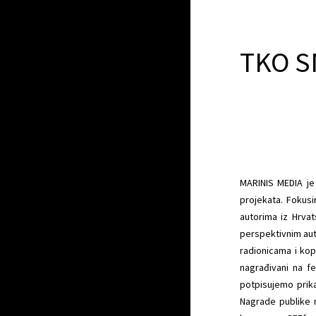
TKO S
MARINIS MEDIA je 
projekata. Fokusi
autorima iz Hrva
perspektivnim aut
radionicama i kop
nagrađivani na fe
potpisujemo prika
Nagrade publike n