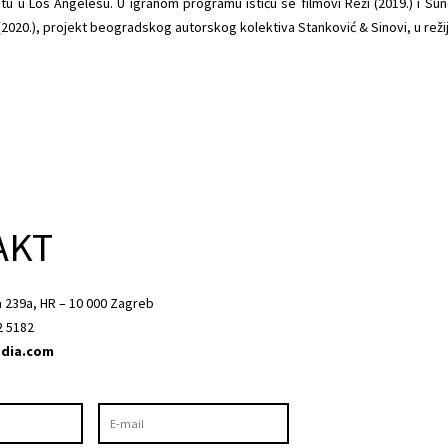
u u Los Angelesu. U igranom programu ističu se filmovi Reži (2019.) i Sunc
z (2020.), projekt beogradskog autorskog kolektiva Stanković & Sinovi, u režij
AKT
a 239a, HR – 10 000 Zagreb
2 5182
dia.com