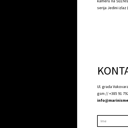
kameru na SEEfest
serija Jedini izla
KONT
Ul. grada Vukovar
gsm // +385 91 79
info@marinisme