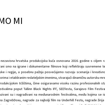
MO MI
nezavisna hrvatska produkcijska kuća osnovana 2016. godine s ciljem razv
rani smo na igrane i dokumentarne filmove koji reflektiraju suvremene tem
tske i regije, a posebnu pažnju posvećujemo razvoju scenarija i kreati
orima i etabliranim redateljskim imenima, stvarajući dinamičnu autorsku 
rodukcijskim tržištima, čime osiguravamo visoku razinu profesionalnih sta
stivalima poput Tallinn Black Nights IFF, SEEfesta, Sarajevo Film Festiv
zivani su i nagrađivani na međunarodnim festivalima, među kojima se ist
a ZagrebDoxu, nagrade za najbolji film na Underhill Festu, nagrade žirija